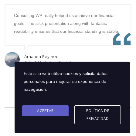
Consulting WP really helped us achieve our financial
goals. The slick presentation along with fantastic
readability ensures that our financial standing is stable.
Amanda Seyfried
Sales & Marketing, Alien Ltd.
Este sitio web utiliza cookies y solicita datos
personales para mejorar su experiencia de
navegación.
ACEPTAR
POLÍTICA DE
PRIVACIDAD
© 2026 Copyright © Oriol Consultores C.A | Diseño por
eFrank