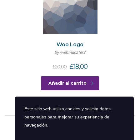
Woo Logo
by -webmaazTer3
El
El
£
18.00
£
20.00
precio
precio
original
actual
Añadir al carrito
era:
es:
£20.00.
£18.00.
Este sitio web utiliza cookies y solicita datos
personales para mejorar su experiencia de
navegación.